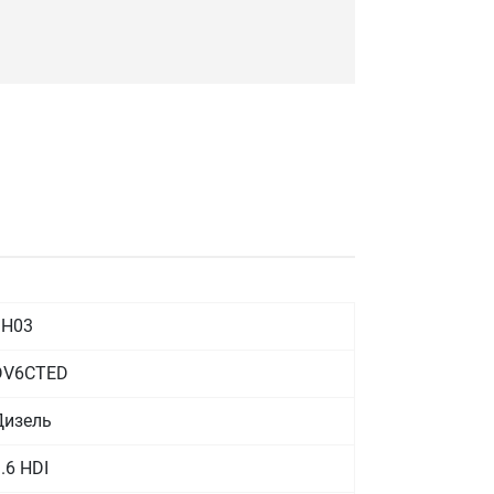
9H03
DV6CTED
Дизель
.6 HDI