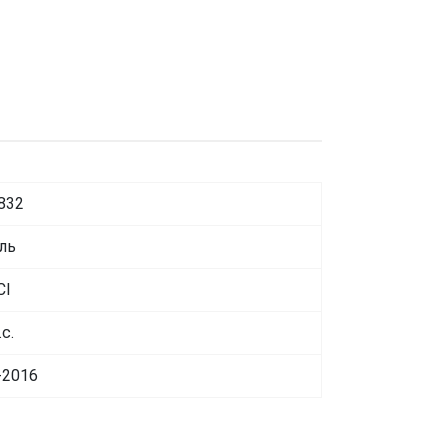
832
ль
CI
.с.
-2016