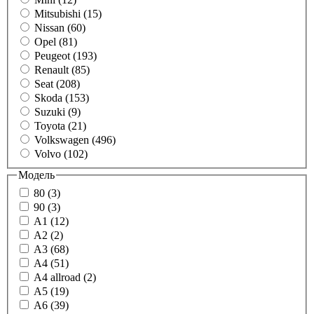
Mitsubishi (15)
Nissan (60)
Opel (81)
Peugeot (193)
Renault (85)
Seat (208)
Skoda (153)
Suzuki (9)
Toyota (21)
Volkswagen (496)
Volvo (102)
Модель
80 (3)
90 (3)
A1 (12)
A2 (2)
A3 (68)
A4 (51)
A4 allroad (2)
A5 (19)
A6 (39)