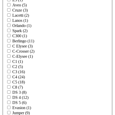
Aveo (5)
Cruze (3)
Lacetti (2)
Lanos (1)
Orlando (1)
Spark (2)
C300 (1)
Berlingo (11)
C Elysee (3)
C-Crosser (2)
C-Elysee (1)
C1 (1)
C2 (5)
C3 (16)
C4 (24)
C5 (18)
C8 (7)
DS 3 (8)
DS 4 (12)
DS 5 (6)
Evasion (1)
Jumper (9)