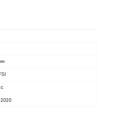
ин
FSI
.с.
-2020