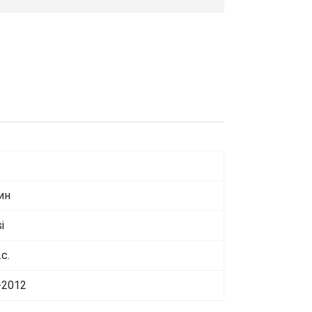
ин
i
.с.
-2012