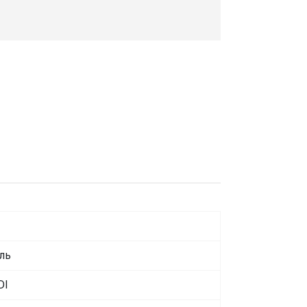
ль
DI