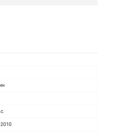
ин
.с.
-2010