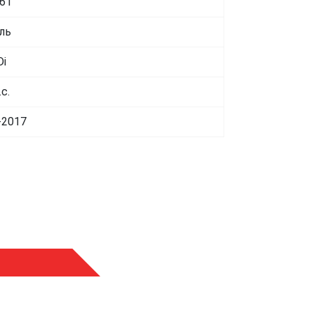
861
ль
Di
.с.
-2017