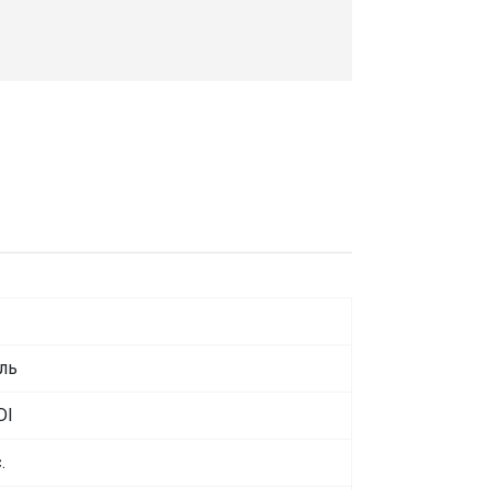
ль
DI
.